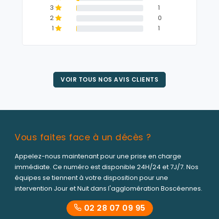
3
1
2
0
1
1
VOIR TOUS NOS AVIS CLIENTS
Vous faites face à un décès ?
Appelez-nous maintenant pour une prise en charge
immédiate. Ce numéro est disponible 24H/24 et 7J/7. Nos
équipes se tiennent à votre disposition pour une
intervention Jour et Nuit dans l'agglomération Boscéennes.
02 28 07 09 95