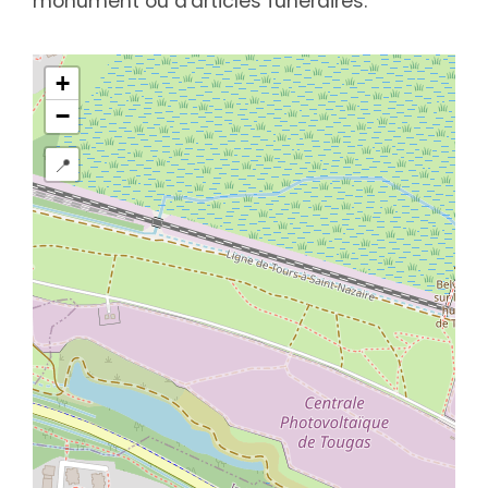
monument ou d'articles funéraires.
+
−