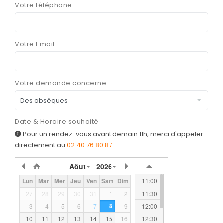
Votre téléphone
PRÉVOIR
SES OBSÈQUES
Votre Email
CATALOGUE
DE MONUMENTS
Votre demande concerne
SERVICES
& ARTICLES
Entretien de sépulture
NOS
Date & Horaire souhaité
AGENCES
Livraison de Fleurs Naturelles
Pour un rendez-vous avant demain 11h, merci d'appeler
directement au
02 40 76 80 87
ESPACE FAMILLE
Livraison de plaques
Aôut
2026
Nos capitons funéraires
11:00
Lun
Mar
Mer
Jeu
Ven
Sam
Dim
Nos cercueils
11:30
27
28
29
30
31
1
2
Nos fleurs naturelles
8
12:00
3
4
5
6
7
9
12:30
10
11
12
13
14
15
16