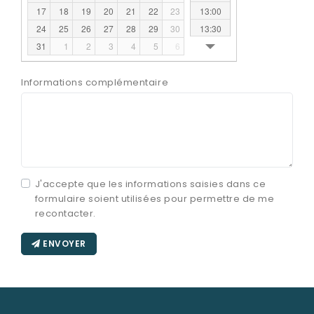
Nos monuments
13:00
17
18
19
20
21
22
23
Nos urnes funéraires
13:30
24
25
26
27
28
29
30
14:00
31
1
2
3
4
5
6
Rapatriement
14:30
Services aux familles
15:00
Informations complémentaire
15:30
Vente de monuments
16:00
16:30
17:00
J'accepte que les informations saisies dans ce
formulaire soient utilisées pour permettre de me
recontacter.
ENVOYER