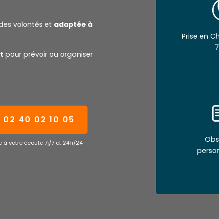
des volontés et
adaptée à
Prise en 
7
t
pour prévoir ou organiser
02 40 02 10 05
Obs
 à votre écoute 7j/7 et 24h/24
perso