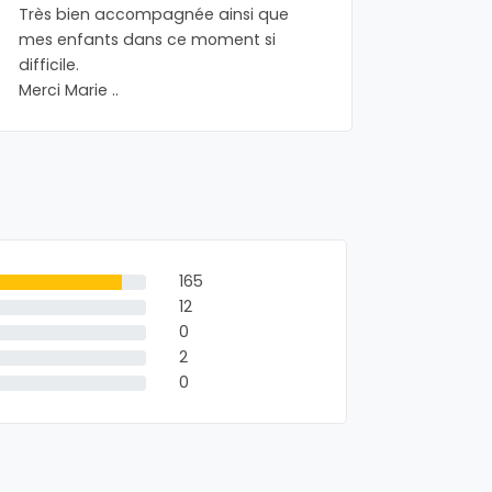
Très bien accompagnée ainsi que
Simpleme
mes enfants dans ce moment si
difficile.
Merci Marie ..
165
12
0
2
0