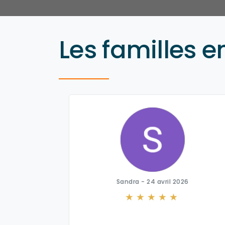
Les familles e
026
Sandra - 24 avril 2026
de mon