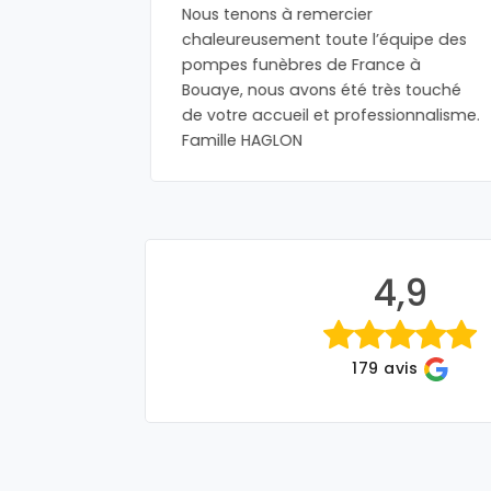
eau-frère
Nous tenons à remercier
 de
chaleureusement toute l’équipe des
 été
pompes funèbres de France à
su nous
Bouaye, nous avons été très touché
us guider
de votre accueil et professionnalisme.
ite
Famille HAGLON
4,9
179 avis