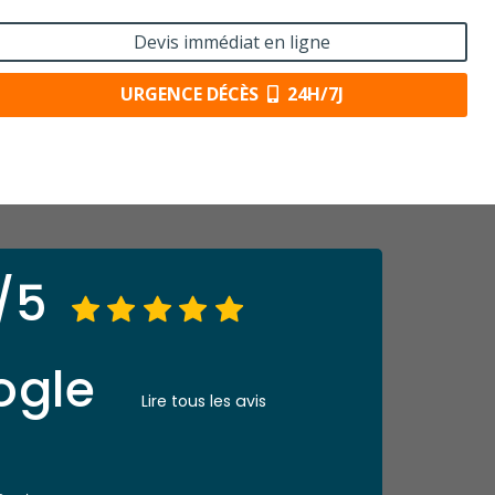
Devis immédiat en ligne
URGENCE DÉCÈS
24H/7J
/5
ogle
Lire tous les avis