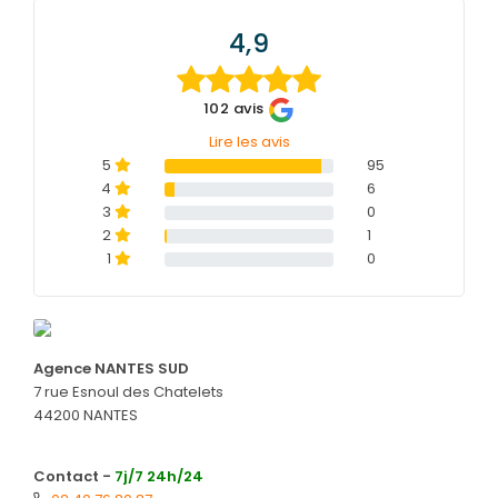
4,9
PRÉVOIR
SES OBSÈQUES
102 avis
CATALOGUE
DE MONUMENTS
Lire les avis
5
95
SERVICES
4
6
& ARTICLES
3
0
2
1
1
0
Entretien de sépulture
NOS
AGENCES
Livraison de Fleurs Naturelles
ESPACE FAMILLE
Livraison de plaques
Agence NANTES SUD
Nos capitons funéraires
7 rue Esnoul des Chatelets
44200 NANTES
Nos cercueils
Nos fleurs naturelles
Contact -
7j/7 24h/24