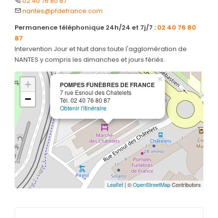
02 40 76 80 87
Nos monuments
nantes@pfdefrance.com
Nos urnes funéraires
Permanence téléphonique 24h/24 et 7j/7 :
02 40 76 80
Rapatriement
87
Intervention Jour et Nuit dans toute l'agglomération de
Services aux familles
NANTES y compris les dimanches et jours fériés.
Vente de monuments
×
+
POMPES FUNÈBRES DE FRANCE
7 rue Esnoul des Chatelets
−
Tél. 02 40 76 80 87
Obtenir l'itinéraire
Leaflet
| ©
OpenStreetMap
Contributors