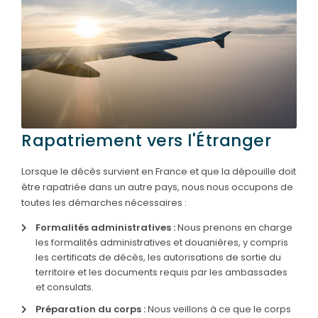
PRÉVOIR
SES OBSÈQUES
CATALOGUE
DE MONUMENTS
SERVICES
& ARTICLES
Rapatriement vers l'Étranger
Entretien de sépulture
NOS
Lorsque le décès survient en France et que la dépouille doit
AGENCES
être rapatriée dans un autre pays, nous nous occupons de
Livraison de Fleurs Naturelles
toutes les démarches nécessaires :
ESPACE FAMILLE
Livraison de plaques
Formalités administratives :
Nous prenons en charge
Nos capitons funéraires
les formalités administratives et douanières, y compris
les certificats de décès, les autorisations de sortie du
Nos cercueils
territoire et les documents requis par les ambassades
et consulats.
Nos fleurs naturelles
Préparation du corps :
Nous veillons à ce que le corps