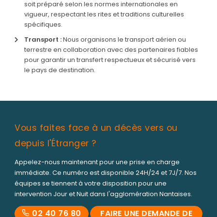
Nos monuments
soit préparé selon les normes internationales en
vigueur, respectant les rites et traditions culturelles
Nos urnes funéraires
spécifiques.
Rapatriement
Transport :
Nous organisons le transport aérien ou
terrestre en collaboration avec des partenaires fiables
Services aux familles
pour garantir un transfert respectueux et sécurisé vers
le pays de destination.
Vente de monuments
Vous faites face à un décès vers ou
depuis l'Étranger ?
Appelez-nous maintenant pour une prise en charge
immédiate. Ce numéro est disponible 24H/24 et 7J/7. Nos
équipes se tiennent à votre disposition pour une
intervention Jour et Nuit dans l'agglomération Nantaises.
02 40 76 80
FAIRE UNE DEMANDE DE