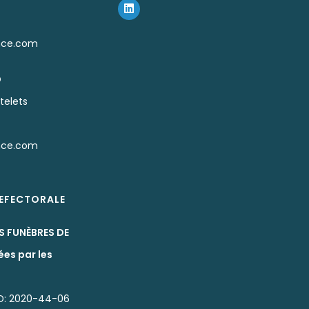
nce.com
D
telets
nce.com
REFECTORALE
S FUNÈBRES DE
ées par les
D: 2020-44-06