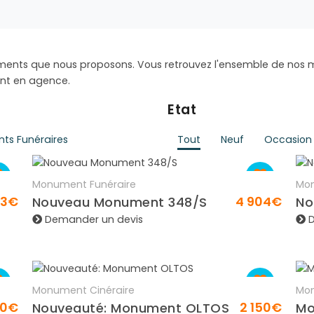
ments que nous proposons. Vous retrouvez l'ensemble de nos
ent en agence.
Etat
ts Funéraires
Tout
Neuf
Occasion
Monument Funéraire
Mon
En savoir plus
83€
4 904€
Nouveau Monument 348/S
No
Demander un devis
D
Monument Cinéraire
Mon
En savoir plus
50€
2 150€
Nouveauté: Monument OLTOS
Mo