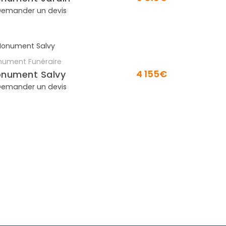
emander un devis
ument Funéraire
En savoir plus
4 155€
nument Salvy
emander un devis