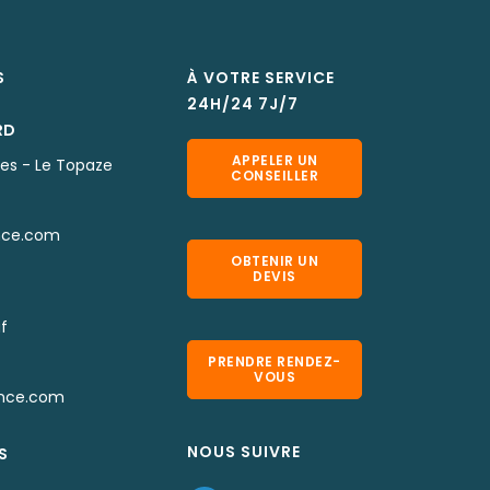
S
À VOTRE SERVICE
24H/24 7J/7
RD
APPELER UN
nes - Le Topaze
CONSEILLER
nce.com
OBTENIR UN
DEVIS
f
PRENDRE RENDEZ-
VOUS
nce.com
NOUS SUIVRE
S