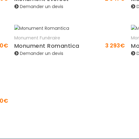
Demander un devis
D
Monument Funéraire
Mon
En savoir plus
50€
3 293€
Monument Romantica
Mo
Demander un devis
D
00€