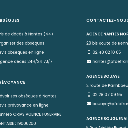
BSÈQUES
CONTACTEZ-NOU
vis de décès à Nantes (44)
AGENCE NANTES NO
rganiser des obsèques
28 bis Route de Ren
evis obsèques en ligne
02 40 02 10 05
rgence décès 24H/24 7J/7
nantes@pfdefra
AGENCE BOUAYE
RÉVOYANCE
2 route de Paimboeu
02 28 07 09 95
révoir ses obsèques à Nantes
bouaye@pfdefra
evis prévoyance en ligne
uméro ORIAS AGENCE FUNERAIRE
AGENCE BOUGUENAI
ANTAISE : 19006200
5 Rue Aristide Briand