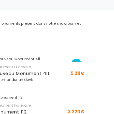
 monuments présent dans notre showroom et
ument Funéraire
En savoir plus
5 211€
uveau Monument 411
emander un devis
ument Funéraire
En savoir plus
3 220€
nument 112