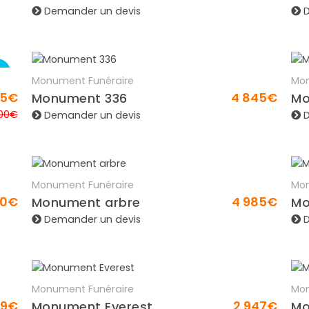
Demander un devis
D
OMO
Monument Funéraire
Mon
En savoir plus
05€
4 845€
Monument 336
Mo
,00€
Demander un devis
D
Monument Funéraire
Mon
En savoir plus
90€
4 985€
Monument arbre
Mo
Demander un devis
D
Monument Funéraire
Mon
En savoir plus
79€
2 947€
Monument Everest
Mo