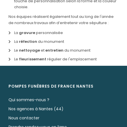
touche de personnalisation selon la forme et la couleur
Nos monuments
choisie.
Nos urnes funéraires
Nos équipes réalisent également tout au long de l'année
Rapatriement
de nombreux travaux afin d’entretenir votre sépulture :
Services aux familles
La
gravure
personnalisée
La
réfection
du monument
Vente de monuments
Le
nettoyage
et
entretien
du monument
Le
fleurissement
régulier de l'emplacement
POMPES FUNÈBRES DE FRANCE NANTES
Qui sommes-nous ?
Nos agences à Nantes (44)
Nous contacter