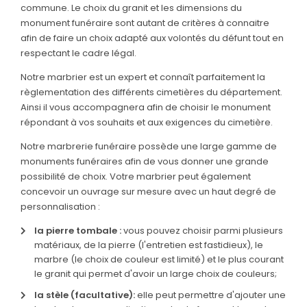
commune. Le choix du granit et les dimensions du
monument funéraire sont autant de critères à connaitre
PRÉVOIR
afin de faire un choix adapté aux volontés du défunt tout en
SES OBSÈQUES
respectant le cadre légal.
CATALOGUE
Notre marbrier est un expert et connaît parfaitement la
DE MONUMENTS
règlementation des différents cimetières du département.
Ainsi il vous accompagnera afin de choisir le monument
SERVICES
répondant à vos souhaits et aux exigences du cimetière.
& ARTICLES
Notre marbrerie funéraire possède une large gamme de
Entretien de sépulture
NOS
monuments funéraires afin de vous donner une grande
AGENCES
possibilité de choix. Votre marbrier peut également
Livraison de Fleurs Naturelles
concevoir un ouvrage sur mesure avec un haut degré de
ESPACE FAMILLE
personnalisation :
Livraison de plaques
la pierre tombale :
vous pouvez choisir parmi plusieurs
Nos capitons funéraires
matériaux, de la pierre (l'entretien est fastidieux), le
Nos cercueils
marbre (le choix de couleur est limité) et le plus courant
le granit qui permet d'avoir un large choix de couleurs;
Nos fleurs naturelles
la stèle (facultative):
elle peut permettre d'ajouter une