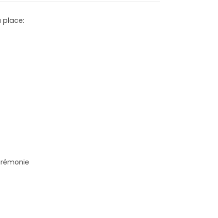
a place:
cérémonie