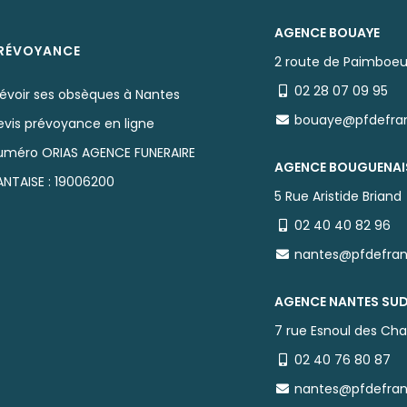
AGENCE BOUAYE
RÉVOYANCE
2 route de Paimboeu
02 28 07 09 95
révoir ses obsèques à Nantes
bouaye@pfdefra
evis prévoyance en ligne
uméro ORIAS AGENCE FUNERAIRE
AGENCE BOUGUENAI
ANTAISE : 19006200
5 Rue Aristide Briand
02 40 40 82 96
nantes@pfdefra
AGENCE NANTES SU
7 rue Esnoul des Cha
02 40 76 80 87
nantes@pfdefra