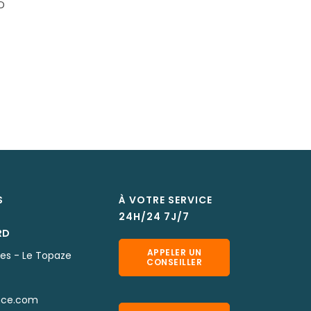
D
S
À VOTRE SERVICE
24H/24 7J/7
RD
APPELER UN
nes - Le Topaze
CONSEILLER
nce.com