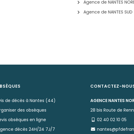
Agence de NANTES NOR
Agence de NANTES SUD
BSÈQUES
CONTACTEZ-NOU
vis de décès à Nantes (44)
AGENCE NANTES NO
rganiser des obsèques
28 bis Route de Ren
evis obsèques en ligne
02 40 02 10 05
rgence décès 24H/24 7J/7
nantes@pfdefra