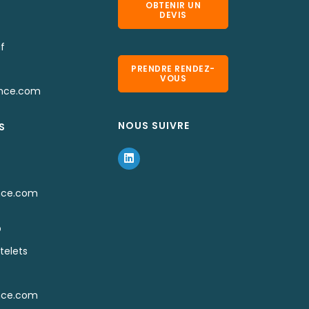
OBTENIR UN
DEVIS
f
PRENDRE RENDEZ-
VOUS
nce.com
NOUS SUIVRE
S
nce.com
D
telets
nce.com