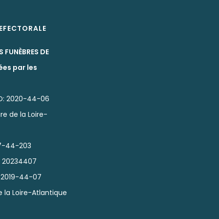
REFECTORALE
S FUNÈBRES DE
ées par les
D: 2020-44-06
re de la Loire-
7-44-203
: 20234407
 2019-44-07
e la Loire-Atlantique