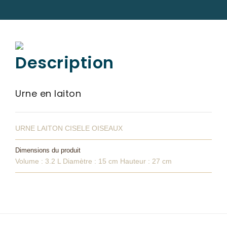
PRÉVOIR
SES OBSÈQUES
CATALOGUE
Description
DE MONUMENTS
SERVICES
Urne en laiton
& ARTICLES
Entretien de sépulture
NOS
URNE LAITON CISELE OISEAUX
AGENCES
Livraison de Fleurs Naturelles
Dimensions du produit
ESPACE FAMILLE
Livraison de plaques
Volume : 3.2 L Diamètre : 15 cm Hauteur : 27 cm
Nos capitons funéraires
Nos cercueils
Nos fleurs naturelles