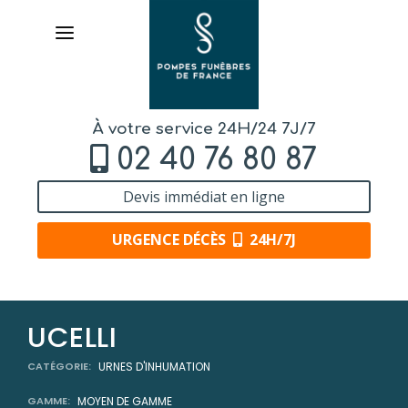
À votre service 24H/24 7J/7
02 40 76 80 87
Devis immédiat en ligne
URGENCE DÉCÈS
24H/7J
AVIS
UCELLI
DE DÉCÈS
CATÉGORIE:
URNES D'INHUMATION
ORGANISER
DES OBSÈQUES
GAMME:
MOYEN DE GAMME