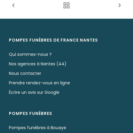
Nos monuments
Nos urnes funéraires
Rapatriement
Services aux familles
POMPES FUNÈBRES DE FRANCE NANTES
Vente de monuments
Qui sommes-nous ?
Nos agences à Nantes (44)
Nous contacter
Prendre rendez-vous en ligne
Écrire un avis sur Google
POMPES FUNÈBRES
Pompes funèbres à Bouaye