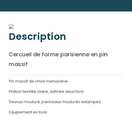
PRÉVOIR
SES OBSÈQUES
CATALOGUE
Description
DE MONUMENTS
SERVICES
Cercueil de forme parisienne en pin
& ARTICLES
massif
Entretien de sépulture
NOS
AGENCES
Livraison de Fleurs Naturelles
Pin massif de choix menuiserie
ESPACE FAMILLE
Livraison de plaques
Finition teintée claire, satinée deux tons
Nos capitons funéraires
Dessus mouluré, panneaux moulurés estampés
Nos cercueils
Equipement en bois
Nos fleurs naturelles