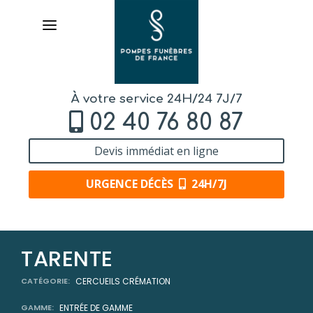
À votre service 24H/24 7J/7
02 40 76 80 87
Devis immédiat en ligne
URGENCE DÉCÈS
24H/7J
AVIS
TARENTE
DE DÉCÈS
CATÉGORIE:
CERCUEILS CRÉMATION
ORGANISER
DES OBSÈQUES
GAMME:
ENTRÉE DE GAMME