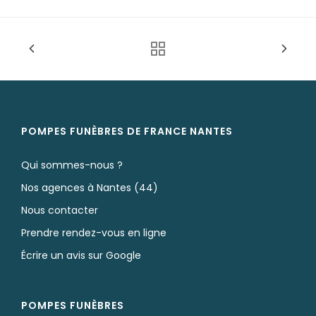
Nos monuments
Nos urnes funéraires
Rapatriement
Services aux familles
Vente de monuments
POMPES FUNÈBRES DE FRANCE NANTES
Qui sommes-nous ?
Nos agences à Nantes (44)
Nous contacter
Prendre rendez-vous en ligne
Écrire un avis sur Google
POMPES FUNÈBRES