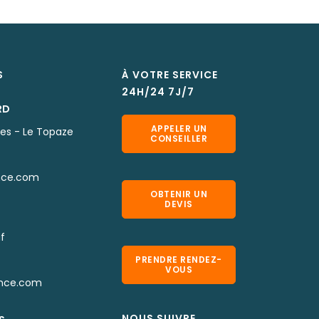
S
À VOTRE SERVICE
24H/24 7J/7
RD
APPELER UN
nes - Le Topaze
CONSEILLER
nce.com
OBTENIR UN
DEVIS
f
PRENDRE RENDEZ-
VOUS
nce.com
NOUS SUIVRE