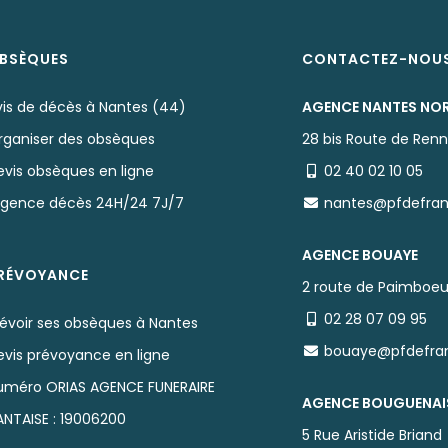
BSÈQUES
CONTACTEZ-NOU
vis de décès à Nantes (44)
AGENCE NANTES NO
rganiser des obsèques
28 bis Route de Ren
evis obsèques en ligne
02 40 02 10 05
rgence décès 24H/24 7J/7
nantes@pfdefra
AGENCE BOUAYE
RÉVOYANCE
2 route de Paimboeu
02 28 07 09 95
révoir ses obsèques à Nantes
bouaye@pfdefra
evis prévoyance en ligne
uméro ORIAS AGENCE FUNERAIRE
AGENCE BOUGUENAI
ANTAISE : 19006200
5 Rue Aristide Briand