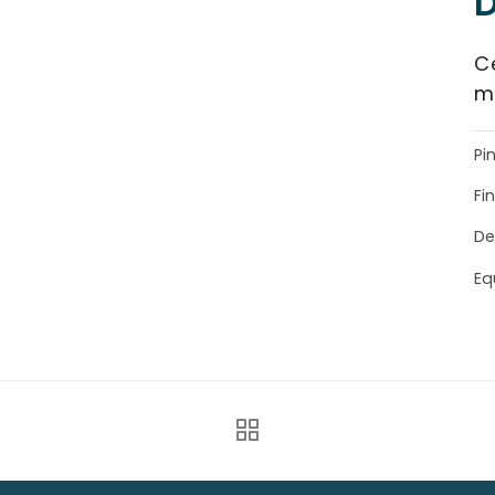
D
C
m
Pi
Fi
De
Eq