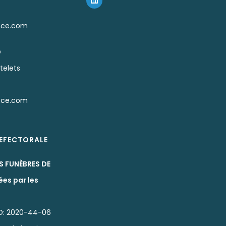
nce.com
D
telets
nce.com
REFECTORALE
S FUNÈBRES DE
ées par les
D: 2020-44-06