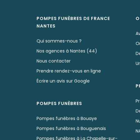
POMPES FUNÈBRES DE FRANCE
O
NANTES
A
Qui sommes-nous ?
O
Nos agences à Nantes (44)
D
Nous contacter
U
Prendre rendez-vous en ligne
Écrire un avis sur Google
P
P
POMPES FUNÈBRES
D
Pompes funèbres à Bouaye
N
Pompes funèbres à Bouguenais
N
Pompes funèbres à La Chapelle-sur-