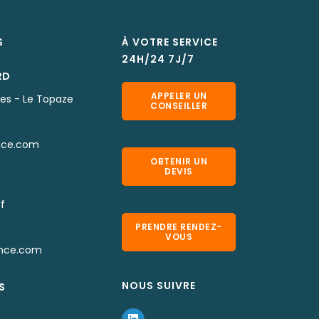
S
À VOTRE SERVICE
24H/24 7J/7
RD
APPELER UN
nes - Le Topaze
CONSEILLER
nce.com
OBTENIR UN
DEVIS
f
PRENDRE RENDEZ-
VOUS
nce.com
NOUS SUIVRE
S