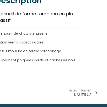
escription
ercueil de forme tombeau en pin
assif
n massif de choix menuiserie
nition vernis aspect naturel
ssus mouluré de forme sarcophage
uipement poignées corde et caches vis bois
PRODUIT SUIVANT
NAUTILUS